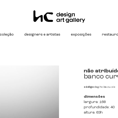
coleção
designers e artistas
exposições
restaur
não atribuíd
banco cur
código
dag.hc.ba.cu.xix
dimensões
largura: 168
profundidade: 40
altura: 63h