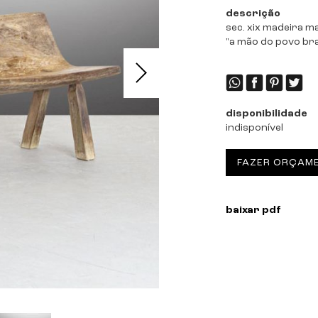
descrição
sec. xix madeira ma
"a mão do povo bra
disponibilidade
indisponível
FAZER ORÇAM
baixar pdf