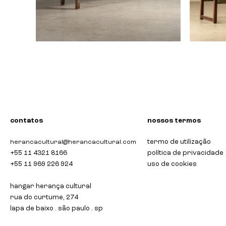
banco reto
poltronin
contatos
nossos termos
termo de utilização
herancacultural@herancacultural.com
+55 11 4321 8166
política de privacidade
+55 11 969 226 924
uso de cookies
hangar herança cultural
rua do curtume, 274
lapa de baixo . são paulo . sp