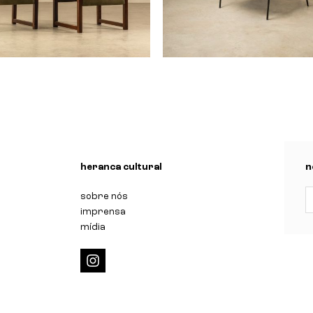
ha quadrada anos 60
cadeira "agda"
n
heranca cultural
n
sobre nós
imprensa
mídia
i
n
s
t
a