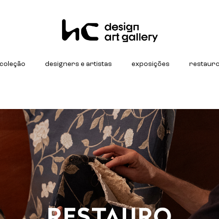
coleção
designers e artistas
exposições
restaur