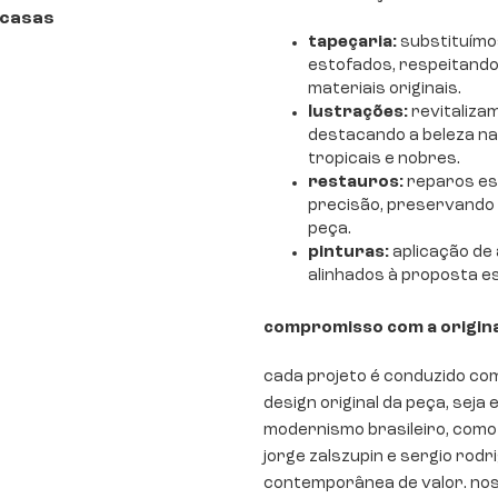
 casas
tapeçaria:
substituímo
estofados, respeitando
materiais originais.
lustrações:
revitaliza
destacando a beleza na
tropicais e nobres.
restauros:
reparos es
precisão, preservando a
peça.
pinturas:
aplicação de
alinhados à proposta est
compromisso com a origina
cada projeto é conduzido co
design original da peça, seja
modernismo brasileiro, como 
jorge zalszupin e sergio rodr
contemporânea de valor. nos