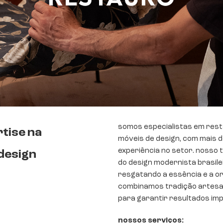
somos especialistas em res
rtise
na
móveis de design, com mais 
experiência no setor. nosso t
design
do design modernista brasilei
resgatando a essência e a or
combinamos tradição artesa
para garantir resultados im
nossos serviços: