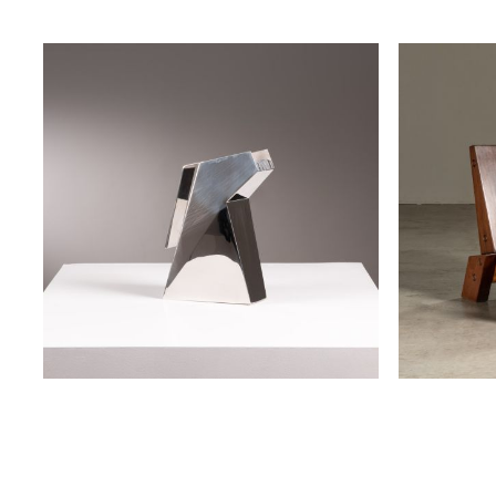
jarra zanini
poltrona p
zanini de zanine
zanini de 
disponível
disponível