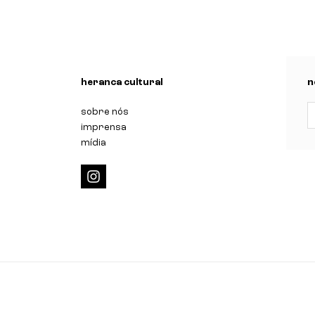
n
heranca cultural
n
sobre nós
imprensa
mídia
i
n
s
t
a
g
r
a
m