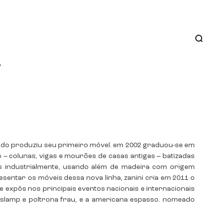
o
uando produziu seu primeiro móvel. em 2002 graduou-se em
 – colunas, vigas e mourões de casas antigas – batizadas
s industrialmente, usando além de madeira com origem
esentar os móveis dessa nova linha, zanini cria em 2011 o
e expôs nos principais eventos nacionais e internacionais
i, slamp e poltrona frau, e a americana espasso. nomeado