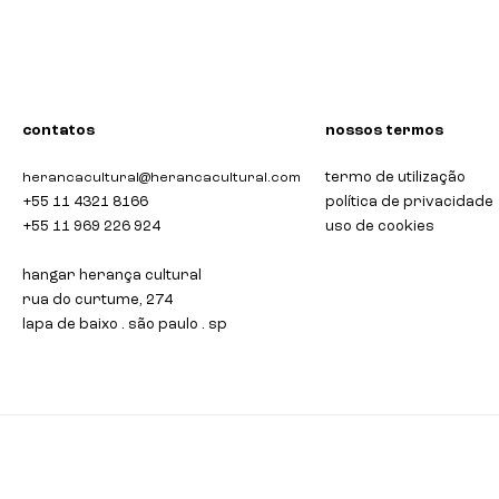
contatos
nossos termos
termo de utilização
herancacultural@herancacultural.com
+55 11 4321 8166
política de privacidade
+55 11 969 226 924
uso de cookies
hangar herança cultural
rua do curtume, 274
lapa de baixo . são paulo . sp