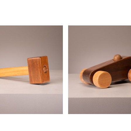
zanine
zanini de zanine
disponível sob encomenda
anini de zanine
carrinho de madeira
zanine
zanini de zanine