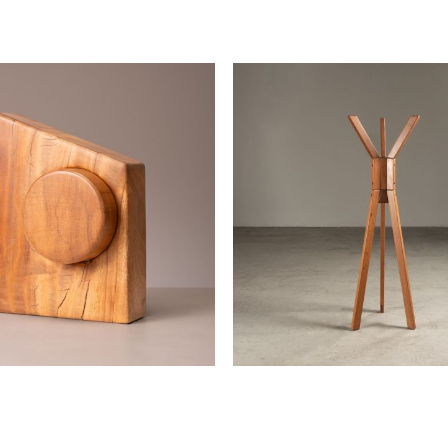
sob encomenda
disponível
zz
cabideiro pc
zanine
zanini de zanine
sob encomenda
disponível