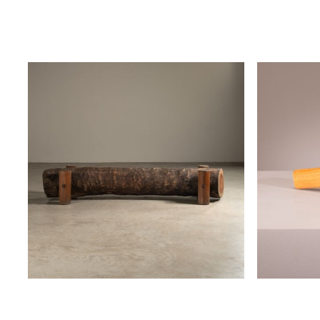
zanini de zanine
zanini de 
disponível
disponível
banco tora
marreta . z
zanini de zanine
zanini de 