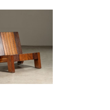
é
zanine