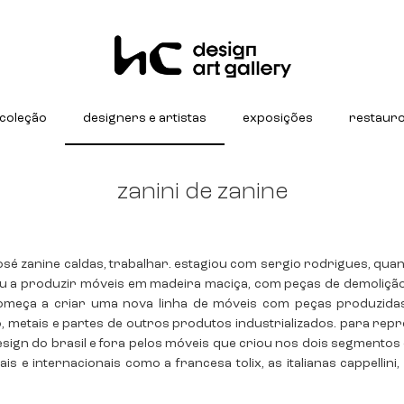
coleção
designers e artistas
exposições
restaur
zanini de zanine
 josé zanine caldas, trabalhar. estagiou com sergio rodrigues, q
çou a produzir móveis em madeira maciça, com peças de demolição
 começa a criar uma nova linha de móveis com peças produzida
o, metais e partes de outros produtos industrializados. para repr
sign do brasil e fora pelos móveis que criou nos dois segmentos 
s e internacionais como a francesa tolix, as italianas cappellin