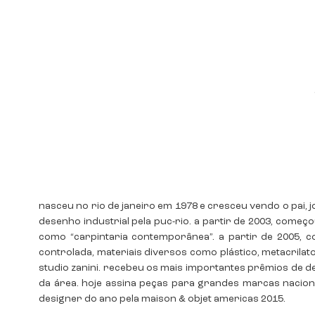
nasceu no rio de janeiro em 1978 e cresceu vendo o pai,
desenho industrial pela puc-rio. a partir de 2003, come
como “carpintaria contemporânea”. a partir de 2005,
controlada, materiais diversos como plástico, metacrilat
studio zanini. recebeu os mais importantes prêmios de de
da área. hoje assina peças para grandes marcas nacionai
designer do ano pela maison & objet americas 2015.