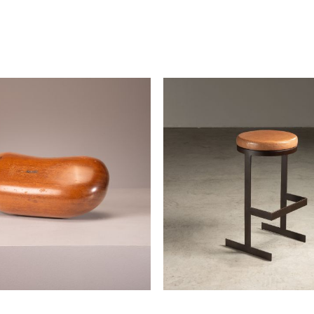
moeda"
centro de mesa
zanine
zanini de zanine
disponível
em forma de semente
banqueta thopin