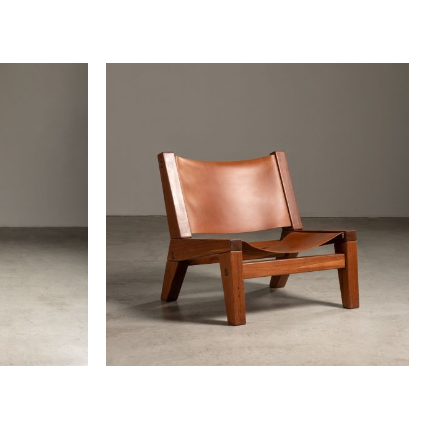
disponível
poltrona "pc"
zanini de zanine
disponível