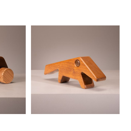
zanini de zanine
disponível
tamanduá
zanini de zanine