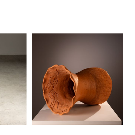
porta revista
zanini de zanine
disponível
vaso de barro