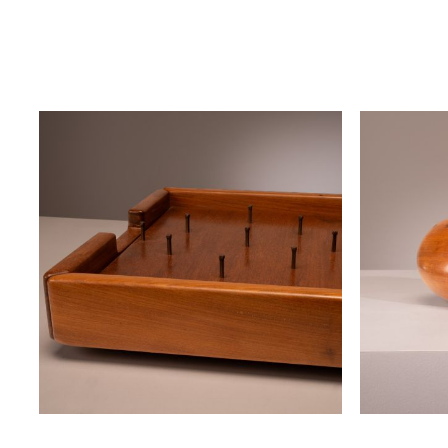
poltrona "trez"
poltrona "
zanini de zanine
zanini de 
disponível
disponível
campo jogo de futebol de moedas
escultura 