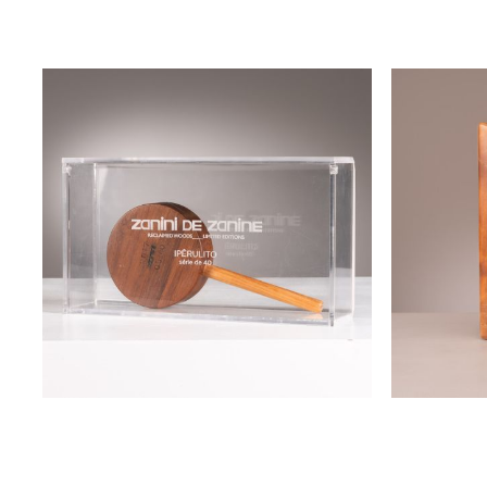
disponível
disponível 
ipêrulito
escultura 
zanini de zanine
zanini de 
disponível
disponível 