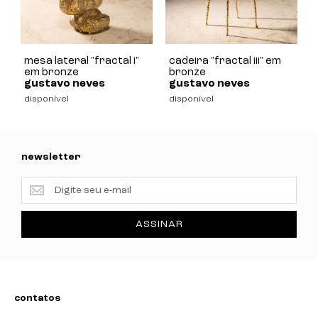
mesa lateral "fractal i"
cadeira "fractal iii" em
em bronze
bronze
gustavo neves
gustavo neves
disponível
disponível
newsletter
newsletter
ASSINAR
contatos