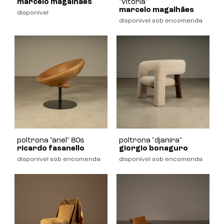
marcelo magalhães
"vitória"
marcelo magalhães
disponível
disponível sob encomenda
poltrona "anel" 80s
poltrona "djanira"
ricardo fasanello
giorgio bonaguro
disponível sob encomenda
disponível sob encomenda