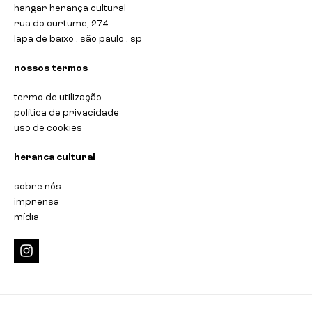
hangar herança cultural
rua do curtume, 274
lapa de baixo . são paulo . sp
nossos termos
termo de utilização
política de privacidade
uso de cookies
heranca cultural
sobre nós
imprensa
mídia
i
n
s
t
a
g