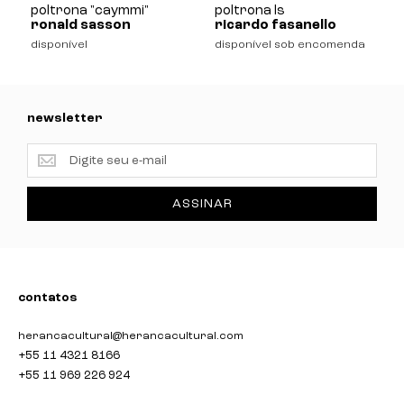
poltrona "caymmi"
poltrona ls
ronald sasson
ricardo fasanello
disponível
disponível sob encomenda
newsletter
newsletter
ASSINAR
contatos
herancacultural@herancacultural.com
+55 11 4321 8166
+55 11 969 226 924