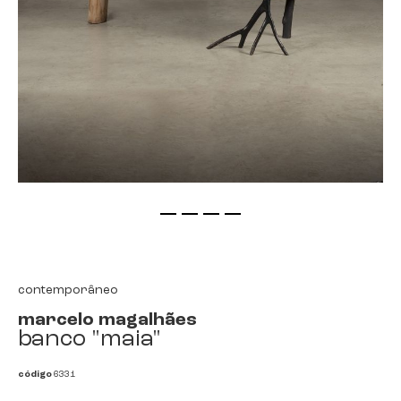
saltar
para
o
início
contemporâneo
da
marcelo magalhães
galeria
banco "maia"
de
imagens
código
6331