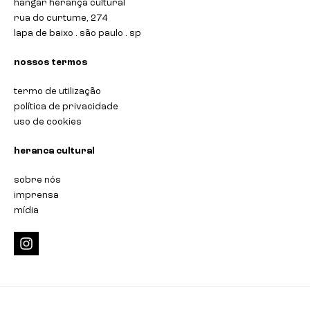
hangar herança cultural
rua do curtume, 274
lapa de baixo . são paulo . sp
nossos termos
termo de utilização
política de privacidade
uso de cookies
heranca cultural
sobre nós
imprensa
mídia
i
n
s
t
a
g
r