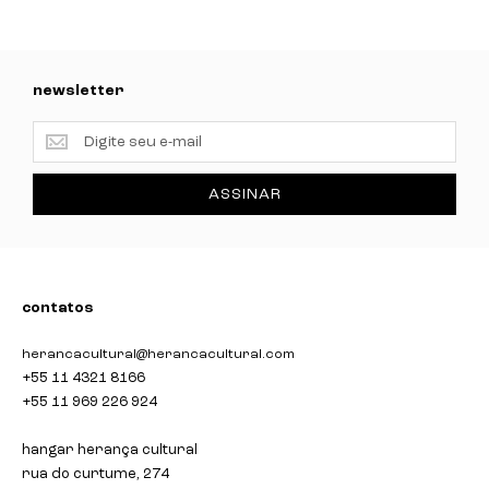
newsletter
newsletter
ASSINAR
contatos
herancacultural@herancacultural.com
+55 11 4321 8166
+55 11 969 226 924
hangar herança cultural
rua do curtume, 274