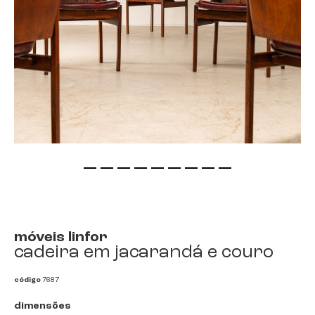
saltar
para
o
início
móveis linfor
da
cadeira em jacarandá e couro
galeria
de
código
7687
imagens
dimensões