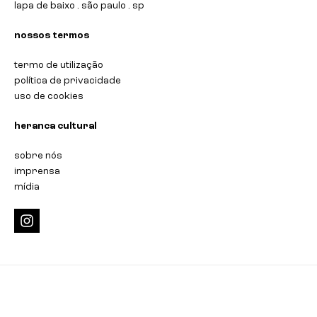
lapa de baixo . são paulo . sp
nossos termos
termo de utilização
política de privacidade
uso de cookies
heranca cultural
sobre nós
imprensa
mídia
i
n
s
t
a
g
r
a
m