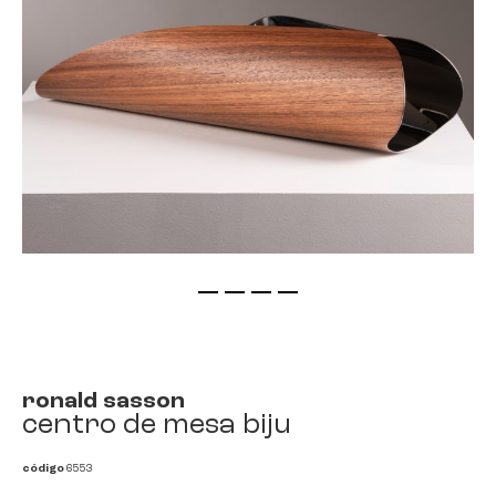
saltar
para
o
início
ronald sasson
da
centro de mesa biju
galeria
de
código
6553
imagens