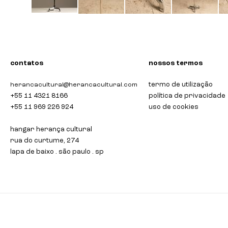
saltar
para
o
início
da
contatos
nossos termos
galeria
de
termo de utilização
herancacultural@herancacultural.com
imagens
+55 11 4321 8166
política de privacidade
+55 11 969 226 924
uso de cookies
hangar herança cultural
rua do curtume, 274
lapa de baixo . são paulo . sp