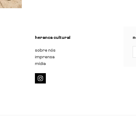
n
heranca cultural
n
sobre nós
imprensa
mídia
i
n
s
t
a
g
r
a
m