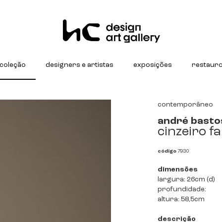
coleção
designers e artistas
exposições
restaur
contemporâneo
andré basto
cinzeiro f
código
7930
dimensões
largura: 26cm (d)
profundidade:
altura: 58,5cm
descrição