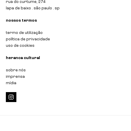
rua do curtume, 274
lapa de baixo . são paulo . sp
nossos termos
termo de utilização
política de privacidade
uso de cookies
heranca cultural
sobre nós
imprensa
mídia
i
n
s
t
a
g
r
a