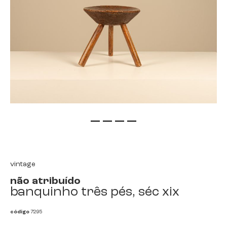
saltar
para
o
início
vintage
da
não atribuído
galeria
banquinho três pés, séc xix
de
imagens
código
7295