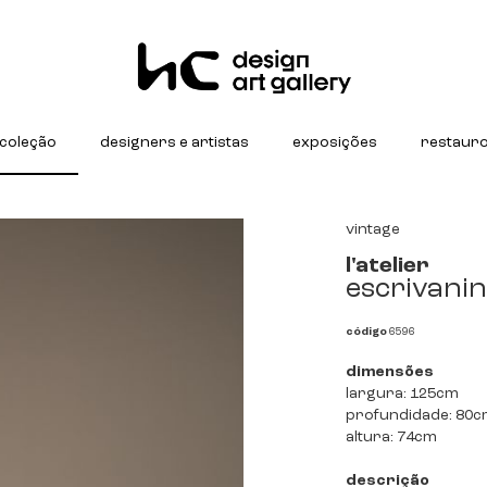
coleção
designers e artistas
exposições
restaur
vintage
l'atelier
escrivanin
código
6596
dimensões
largura: 125cm
profundidade: 80
altura: 74cm
descrição