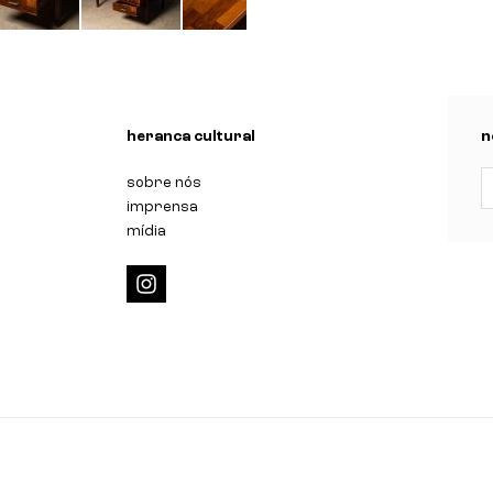
n
heranca cultural
n
sobre nós
imprensa
mídia
i
n
s
t
a
g
r
a
m