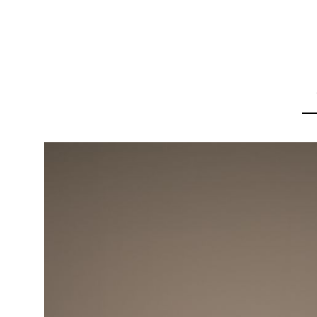
pular
para
o
final
da
galeria
de
imagens