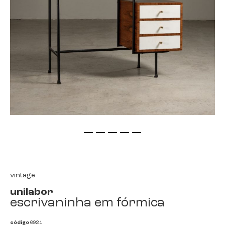
saltar
para
o
início
vintage
da
unilabor
galeria
escrivaninha em fórmica
de
imagens
código
6921