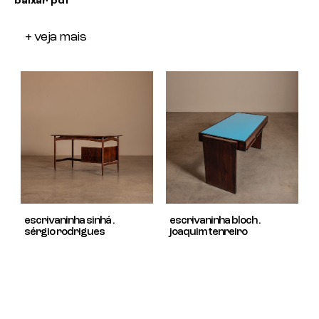
baixar pdf
+ veja mais
escrivaninha sinhá .
escrivaninha bloch .
sérgio rodrigues
joaquim tenreiro