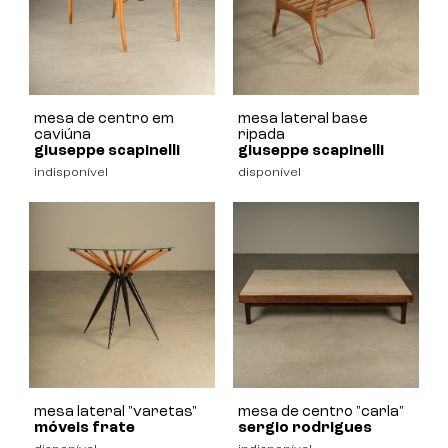
mesa de centro em
mesa lateral base
caviúna
ripada
giuseppe scapinelli
giuseppe scapinelli
indisponível
disponível
mesa lateral "varetas"
mesa de centro "carla"
móveis frate
sergio rodrigues