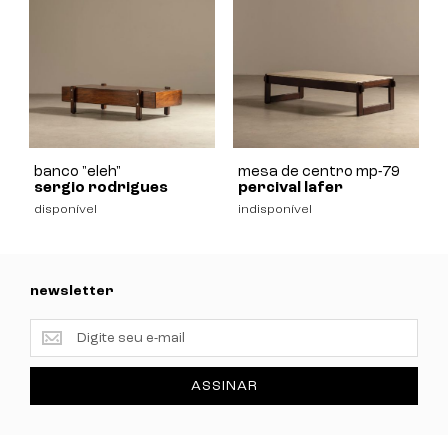
banco "eleh"
mesa de centro mp-79
sergio rodrigues
percival lafer
disponível
indisponível
newsletter
newsletter
ASSINAR