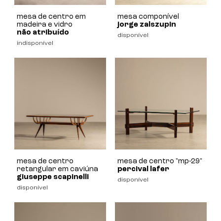
mesa de centro em
mesa componível
madeira e vidro
jorge zalszupin
não atribuído
disponível
indisponível
mesa de centro
mesa de centro "mp-29"
retangular em caviúna
percival lafer
giuseppe scapinelli
disponível
disponível