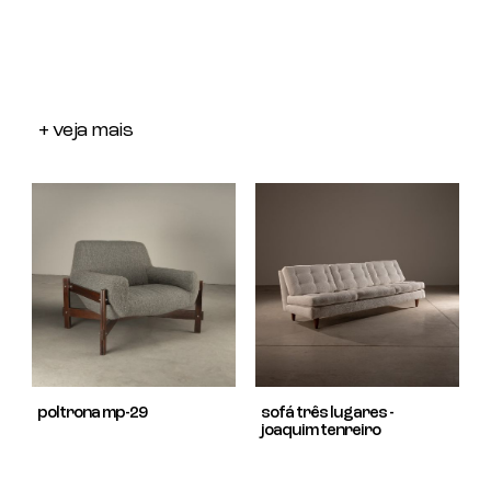
+ veja mais
poltrona mp-29
sofá três lugares -
joaquim tenreiro