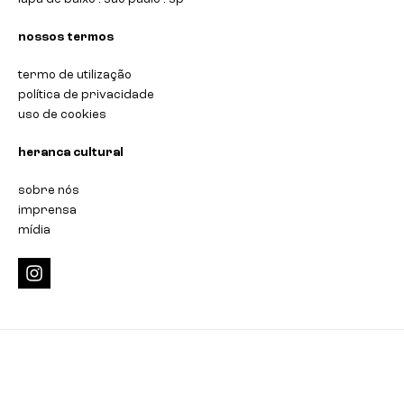
nossos termos
termo de utilização
política de privacidade
uso de cookies
heranca cultural
sobre nós
imprensa
mídia
i
n
s
t
a
g
r
a
m