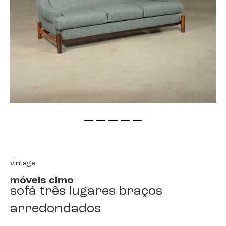
saltar
para
o
início
vintage
da
móveis cimo
galeria
sofá três lugares braços
de
imagens
arredondados