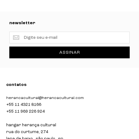
newsletter
newsletter
ASSINAR
contatos
herancacultural@herancacultural.com
+55 11 4321 8166
+55 11 969 226 924
hangar herança cultural
rua do curtume, 274
lapa de baixo . são paulo . sp