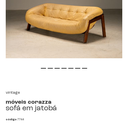
saltar
para
o
início
vintage
da
móveis corazza
galeria
sofá em jatobá
de
imagens
código
7744