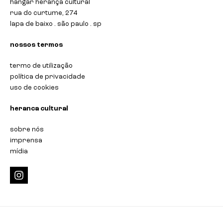
hangar herança cultural
rua do curtume, 274
lapa de baixo . são paulo . sp
nossos termos
termo de utilização
política de privacidade
uso de cookies
heranca cultural
sobre nós
imprensa
mídia
i
n
s
t
a
g
r