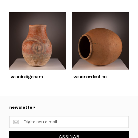
vaso indígena m
vaso nordestino
newsletter
newsletter
ASSINAR