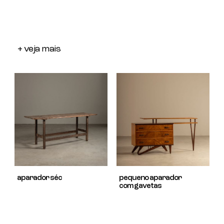
+ veja mais
aparador séc
pequeno aparador
com gavetas