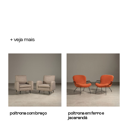
+ veja mais
poltrona com braço
poltrona em ferro e
jacarandá