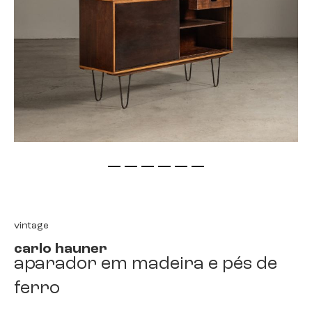
saltar
para
o
início
vintage
da
carlo hauner
galeria
aparador em madeira e pés de
de
imagens
ferro