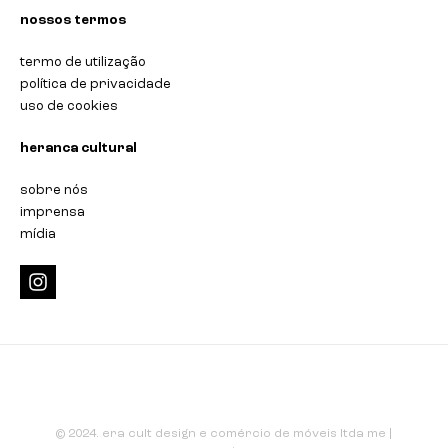
nossos termos
termo de utilização
política de privacidade
uso de cookies
heranca cultural
sobre nós
imprensa
mídia
i
n
s
t
a
g
r
a
m
© 2024. era cult design e comércio de móveis ltda me |