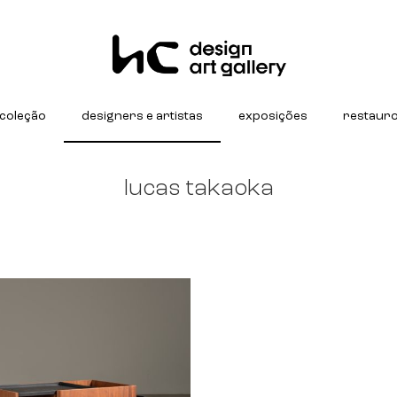
coleção
designers e artistas
exposições
restaur
lucas takaoka