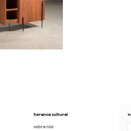
ha
aoka
sob encomenda
n
heranca cultural
n
sobre nós