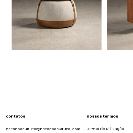
puff nômade
bar rochin
lucas takaoka
lucas tak
disponível sob encomenda
disponível 
contatos
nossos termos
termo de utilização
herancacultural@herancacultural.com