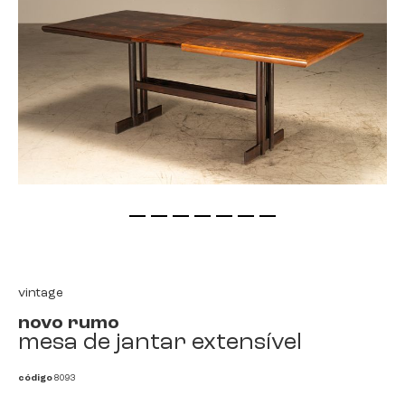
saltar
para
o
início
vintage
da
novo rumo
galeria
mesa de jantar extensível
de
imagens
código
8093