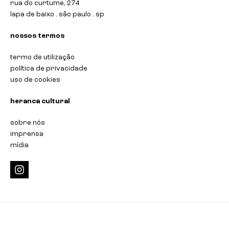
rua do curtume, 274
lapa de baixo . são paulo . sp
nossos termos
termo de utilização
política de privacidade
uso de cookies
heranca cultural
sobre nós
imprensa
mídia
i
n
s
t
a
g
r
a