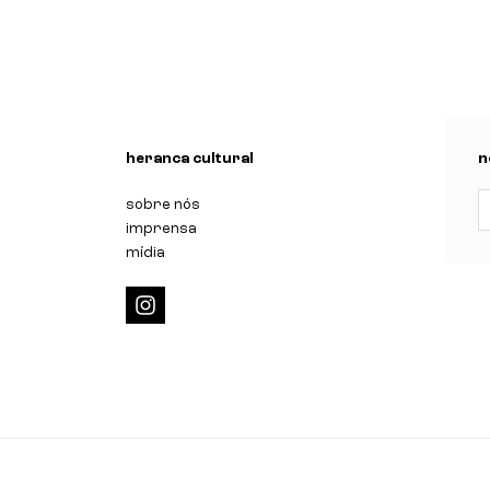
n
heranca cultural
n
sobre nós
imprensa
mídia
i
n
s
t
a
g
r
a
m