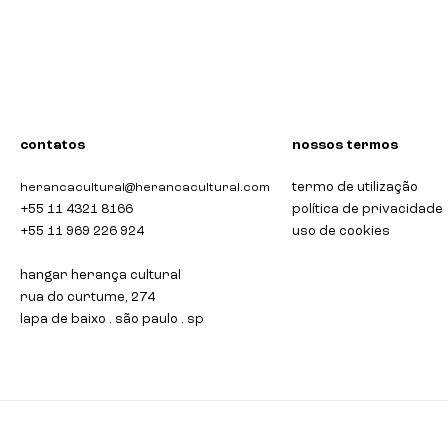
poltrona em ferro e couro
contatos
nossos termos
termo de utilização
herancacultural@herancacultural.com
+55 11 4321 8166
política de privacidade
+55 11 969 226 924
uso de cookies
hangar herança cultural
rua do curtume, 274
lapa de baixo . são paulo . sp