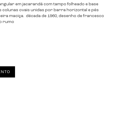
tangular em jacarandá com tampo folheado e base
colunas ovais unidas por barra horizontal e pés
eira maciça. década de 1960, desenho de francesco
ovo rumo
ENTO