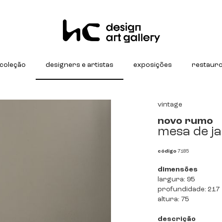
coleção
designers e artistas
exposições
restaur
vintage
novo rumo
mesa de j
código
7185
dimensões
largura: 95
profundidade: 217
altura: 75
descrição