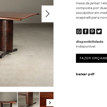
mesa de jantar re
composta por duas 
esculpidos em mad
scapinelli para n
disponibilidade
indisponível
FAZER ORÇAM
baixar pdf