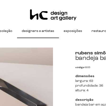
coleção
designers e artistas
exposições
restaur
rubens simõ
bandeja ba
código
6935
dimensões
largura: 63
profundidade: 36
altura: 4
descrição
bandeja bar em aço