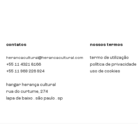
bandeja bar desigual craquelado
bandeja "
contatos
nossos termos
termo de utilização
herancacultural@herancacultural.com
+55 11 4321 8166
política de privacidade
+55 11 969 226 924
uso de cookies
hangar herança cultural
rua do curtume, 274
lapa de baixo . são paulo . sp