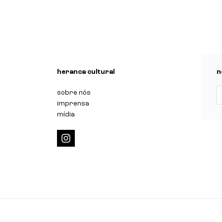
desigual"
n
heranca cultural
n
sobre nós
imprensa
mídia
i
n
s
t
a
g
r
a
m