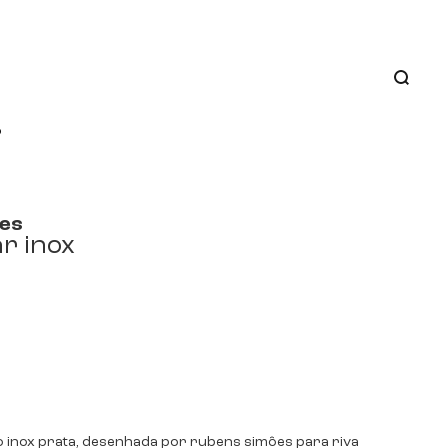
o
es
r inox
 inox prata, desenhada por rubens simôes para riva