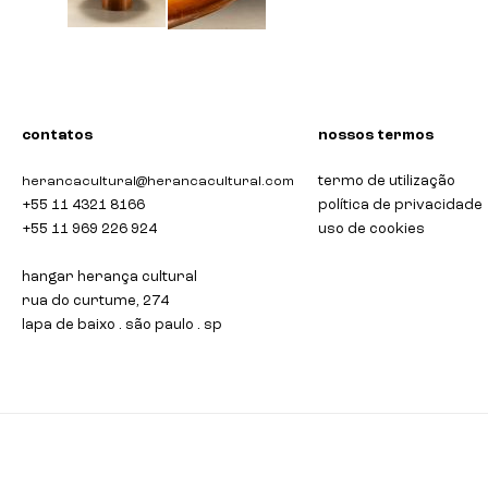
saltar
para
o
início
da
contatos
nossos termos
galeria
de
termo de utilização
herancacultural@herancacultural.com
imagens
+55 11 4321 8166
política de privacidade
+55 11 969 226 924
uso de cookies
hangar herança cultural
rua do curtume, 274
lapa de baixo . são paulo . sp