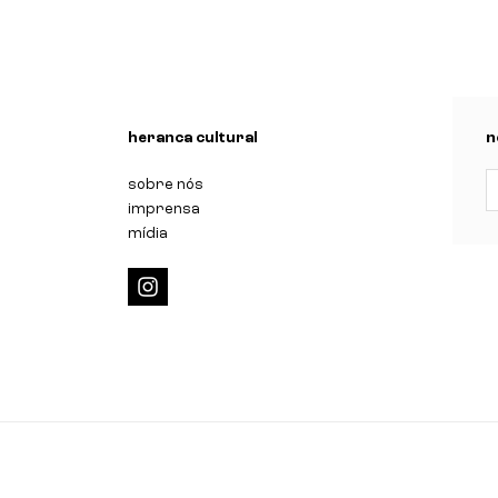
n
heranca cultural
n
sobre nós
imprensa
mídia
i
n
s
t
a
g
r
a
m