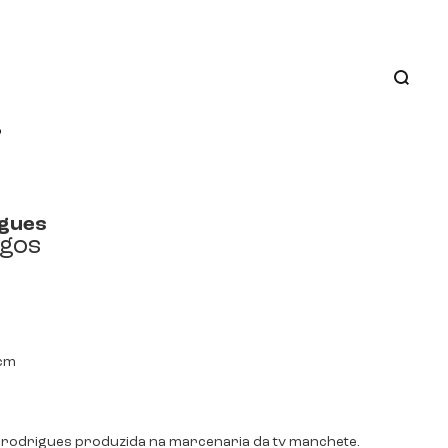
o
igues
ogos
0cm
 rodrigues produzida na marcenaria da tv manchete.