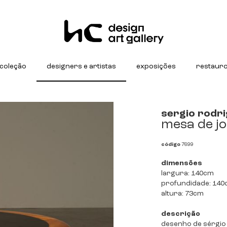
coleção
designers e artistas
exposições
restaur
sergio rodr
mesa de j
código
7699
dimensões
largura: 140cm
profundidade: 14
altura: 73cm
descrição
desenho de sérgio