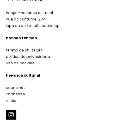
+55 11 969 226 924
hangar herança cultural
rua do curtume, 274
lapa de baixo . são paulo . sp
nossos termos
termo de utilização
política de privacidade
uso de cookies
heranca cultural
sobre nós
imprensa
mídia
i
n
s
t