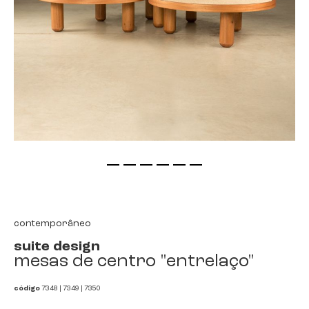
saltar
para
o
início
contemporâneo
da
suite design
galeria
mesas de centro "entrelaço"
de
imagens
código
7348 | 7349 | 7350