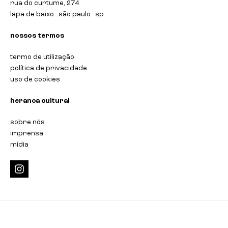
rua do curtume, 274
lapa de baixo . são paulo . sp
nossos termos
termo de utilização
política de privacidade
uso de cookies
heranca cultural
sobre nós
imprensa
mídia
i
n
s
t
a
g
r
a