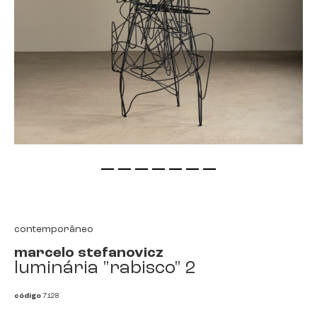
saltar
para
o
início
contemporâneo
da
marcelo stefanovicz
galeria
luminária "rabisco" 2
de
imagens
código
7128