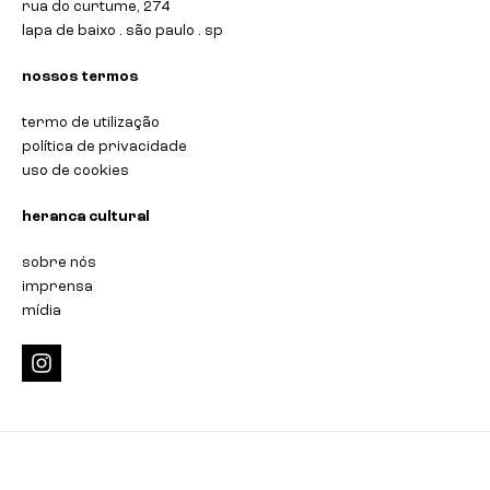
rua do curtume, 274
lapa de baixo . são paulo . sp
nossos termos
termo de utilização
política de privacidade
uso de cookies
heranca cultural
sobre nós
imprensa
mídia
i
n
s
t
a
g
r
a