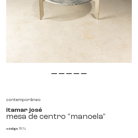
saltar
para
o
início
contemporâneo
da
itamar josé
galeria
mesa de centro "manoela"
de
imagens
código
7571