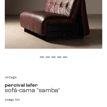
saltar
para
o
início
vintage
da
percival lafer
galeria
sofá-cama "samba"
de
imagens
código
7683