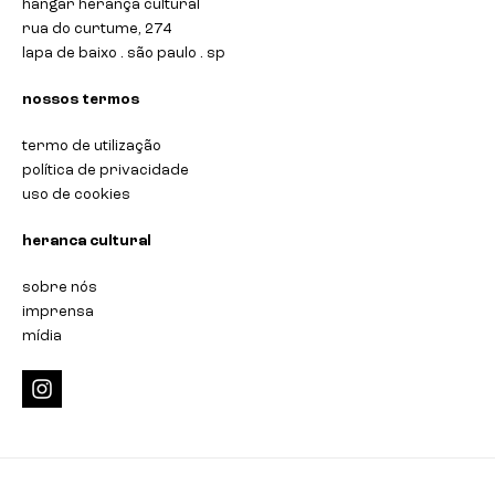
hangar herança cultural
rua do curtume, 274
lapa de baixo . são paulo . sp
nossos termos
termo de utilização
política de privacidade
uso de cookies
heranca cultural
sobre nós
imprensa
mídia
i
n
s
t
a
g
r