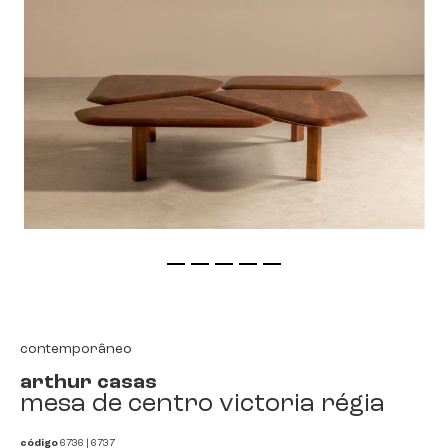
saltar
para
o
início
contemporâneo
da
arthur casas
galeria
mesa de centro victoria régia
de
imagens
código
6736 | 6737