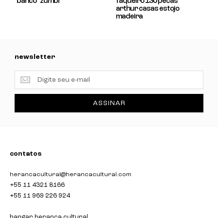
banco "zumbi"
faqueiro 130 pecas
arthur casas estojo
madeira
newsletter
newsletter
ASSINAR
contatos
herancacultural@herancacultural.com
+55 11 4321 8166
+55 11 969 226 924
hangar herança cultural