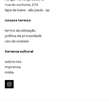
rua do curtume, 274
lapa de baixo . são paulo . sp
nossos termos
termo de utilização
política de privacidade
uso de cookies
heranca cultural
sobre nós
imprensa
mídia
i
n
s
t
a
g
r