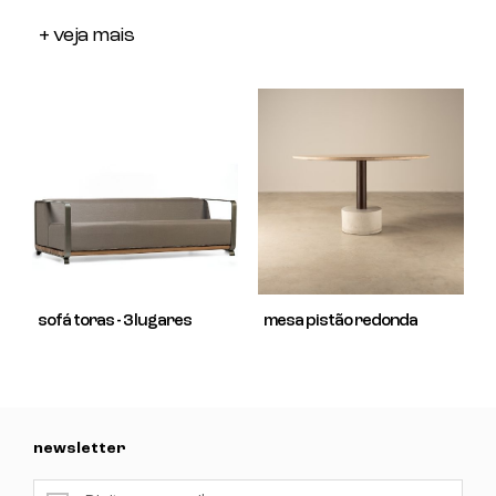
+ veja mais
sofá toras - 3 lugares
mesa pistão redonda
newsletter
newsletter