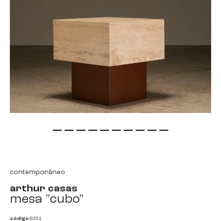
saltar
para
o
início
contemporâneo
da
arthur casas
galeria
mesa "cubo"
de
imagens
código
6031