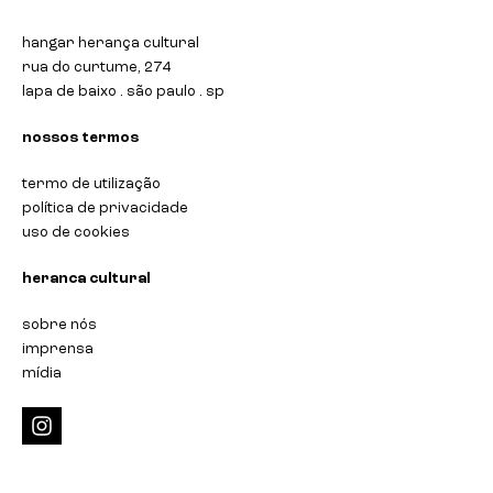
hangar herança cultural
rua do curtume, 274
lapa de baixo . são paulo . sp
nossos termos
termo de utilização
política de privacidade
uso de cookies
heranca cultural
sobre nós
imprensa
mídia
i
n
s
t