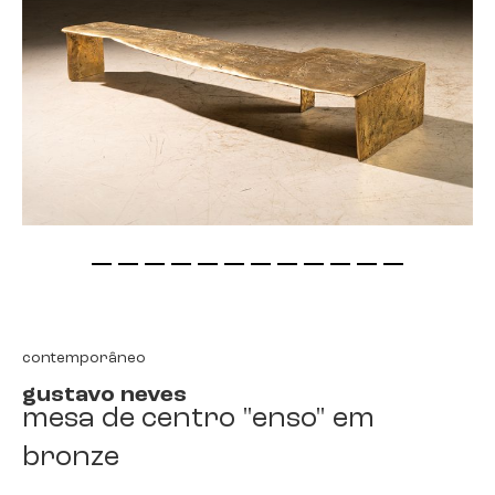
saltar
para
o
início
contemporâneo
da
gustavo neves
galeria
mesa de centro "enso" em
de
imagens
bronze