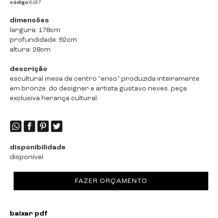
código
8187
dimensões
largura: 178cm
profundidade: 62cm
altura: 28cm
descrição
escultural mesa de centro "enso" produzida inteiramente
em bronze. do designer e artista gustavo neves. peça
exclusiva herança cultural.
disponibilidade
disponível
FAZER ORÇAMENTO
baixar pdf