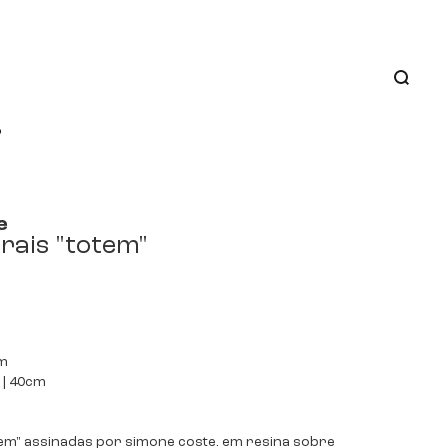
o
e
rais "totem"
cm
 | 40cm
tem" assinadas por simone coste. em resina sobre