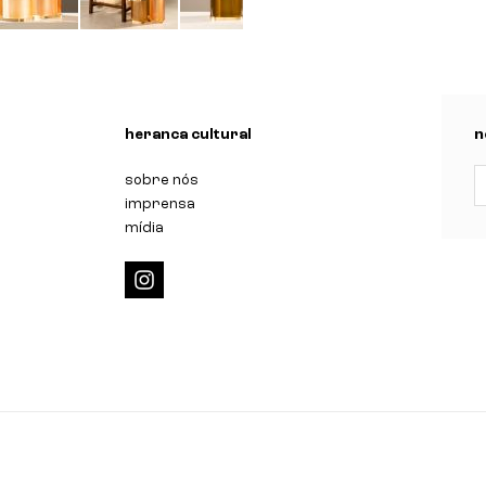
n
heranca cultural
n
sobre nós
imprensa
mídia
i
n
s
t
a
g
r
a
m