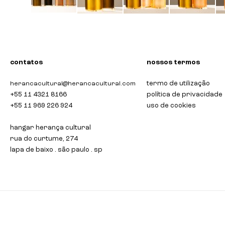
saltar
para
o
início
da
contatos
nossos termos
galeria
de
termo de utilização
herancacultural@herancacultural.com
imagens
+55 11 4321 8166
política de privacidade
+55 11 969 226 924
uso de cookies
hangar herança cultural
rua do curtume, 274
lapa de baixo . são paulo . sp