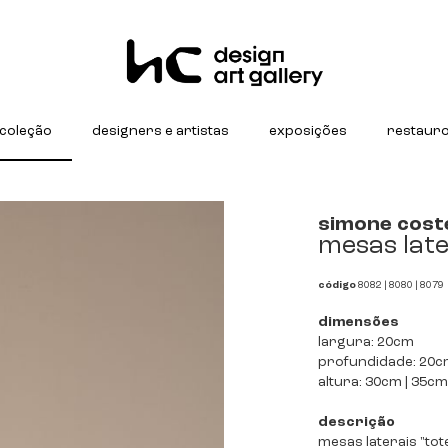
coleção
designers e artistas
exposições
restaur
simone cost
mesas late
código
8082 | 8080 | 8079
dimensões
largura: 20cm
profundidade: 20
altura: 30cm | 35cm
descrição
mesas laterais "to