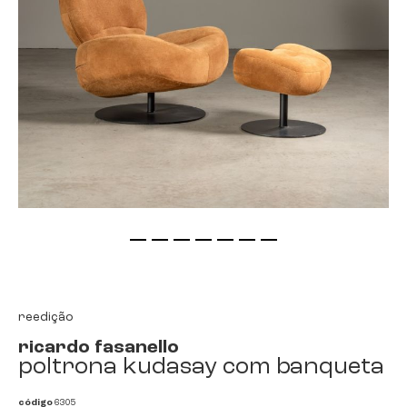
saltar
para
o
início
reedição
da
ricardo fasanello
galeria
poltrona kudasay com banqueta
de
imagens
código
6305