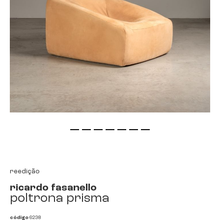
saltar
para
o
início
reedição
da
ricardo fasanello
galeria
poltrona prisma
de
imagens
código
6238