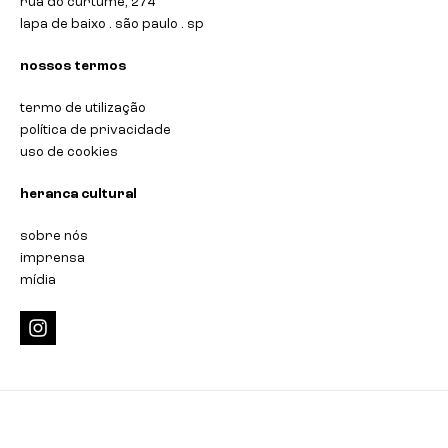
rua do curtume, 274
lapa de baixo . são paulo . sp
nossos termos
termo de utilização
política de privacidade
uso de cookies
heranca cultural
sobre nós
imprensa
mídia
i
n
s
t
a
g
r
a
m