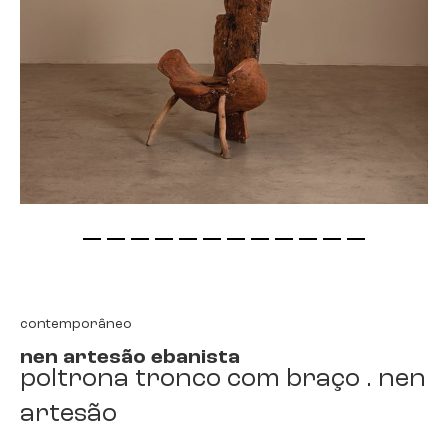
saltar
para
o
início
contemporâneo
da
nen artesão ebanista
galeria
poltrona tronco com braço . nen
de
imagens
artesão